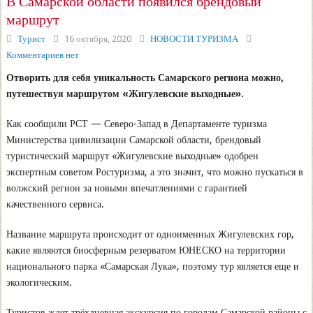
В Самарской области появился брендовый
маршрут
Турист
16 октября, 2020
НОВОСТИ ТУРИЗМА
Комментариев нет
Отворить для себя уникальность Самарского региона можно,
путешествуя маршрутом «Жигулевские выходные».
Как сообщили РСТ — Северо-Запад в Департаменте туризма
Министерства цивилизации Самарской области, брендовый
туристический маршрут «Жигулевские выходные» одобрен
экспертным советом Ростуризма, а это значит, что можно пускаться в
волжский регион за новыми впечатлениями с гарантией
качественного сервиса.
Название маршрута происходит от одноименных Жигулевских гор,
какие являются биосферным резерватом ЮНЕСКО на территории
национального парка «Самарская Лука», поэтому тур является еще и
экологическим.
Туристов ждет трёхдневная экскурсия по городам Самарской районы с