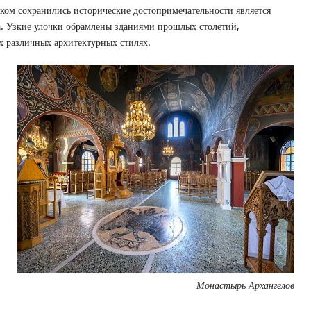
аком сохранились исторические достопримечательности является
а. Узкие улочки обрамлены зданиями прошлых столетий,
 различных архитектурных стилях.
Монастырь Архангелов