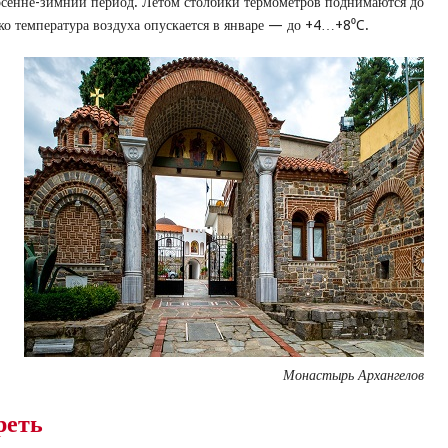
сенне-зимний период. Летом столбики термометров поднимаются до
ко температура воздуха опускается в январе — до +4…+8⁰C.
Монастырь Архангелов
реть