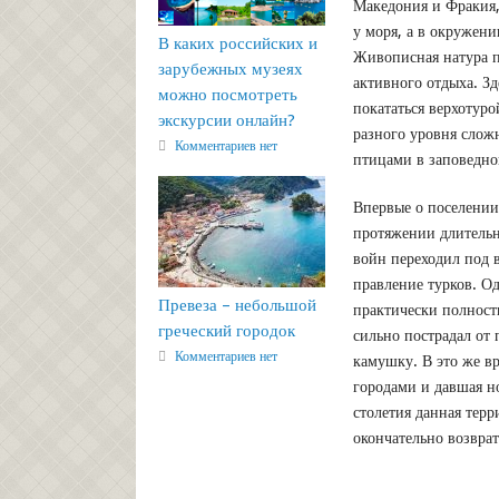
Македония и Фракия,
у моря, а в окружени
В каких российских и
Живописная натура п
зарубежных музеях
активного отдыха. З
можно посмотреть
покататься верхотур
экскурсии онлайн?
разного уровня слож
Комментариев нет
птицами в заповедно
Впервые о поселении 
протяжении длительн
войн переходил под 
правление турков. О
Превеза – небольшой
практически полнос
греческий городок
сильно пострадал от 
Комментариев нет
камушку. В это же в
городами и давшая н
столетия данная тер
окончательно возвра