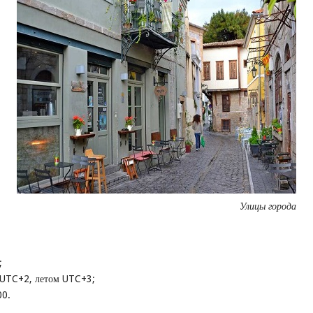
Улицы города
;
 UTC+2, летом UTC+3;
00.