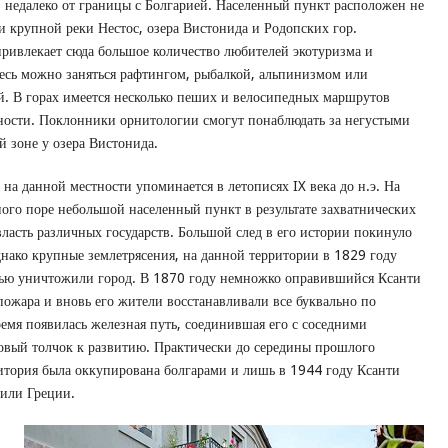
 недалеко от границы с Болгарией. Населенный пункт расположен не
и крупной реки Нестос, озера Вистонида и Родопских гор.
ривлекает сюда большое количество любителей экотуризма и
десь можно заняться рафтингом, рыбалкой, альпинизмом или
ой. В горах имеется несколько пеших и велосипедных маршрутов
ности. Поклонники орнитологии смогут понаблюдать за негустыми
й зоне у озера Вистонида.
на данной местности упоминается в летописях IX века до н.э. На
ого поре небольшой населенный пункт в результате захватнических
власть различных государств. Большой след в его истории покинуло
днако крупные землетрясения, на данной территории в 1829 году
тью уничтожили город. В 1870 году немножко оправившийся Ксанти
пожара и вновь его жители восстанавливали все буквально по
ремя появилась железная путь, соединившая его с соседними
овый толчок к развитию. Практически до середины прошлого
ритория была оккупирована болгарами и лишь в 1944 году Ксанти
тили Греции.