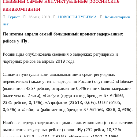
Названы самые непунктуальные российские
авиакомпании
Турист
26 мая, 2019
НОВОСТИ ТУРИЗМА
Комментариев
нет
По итогам апреля самый большенный процент задержанных
рейсов у iFly.
Росавиация опубликовала сведения о задержках регулярных и
чартерных рейсов за апрель 2019 года.
Самыми пунктуальными авиакомпаниями среди регулярных
перевозчиков (также учтены чартеры по России) очутились: «Победа»
(выполнила 4257 рейсов, отправление 0,4% из них было задержано
более чем на 2 часа), «Глобус» (трудится под брендом S7 Airlines,
2335 рейсов, 0,47%), «Аэрофлот» (23618, 0,6%), UTair (6105,
0,67%) и «Сибирь» (работает под брендом S7 Airlines, 8838, 0,93%).
Наиболее нередко задерживающими авиакомпаниями (по показателям
выполнения регулярных рейсов) стали: iFly (252 рейса, 10,32%
задержек), AZUR air (131, 7,63%), «Нордстар» (1007, 7,15%),