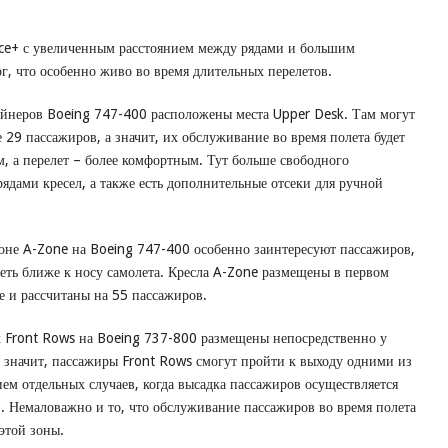
ce+ с увеличенным расстоянием между рядами и большим
г, что особенно живо во время длительных перелетов.
айнеров Boeing 747-400 расположены места Upper Desk. Там могут
е 29 пассажиров, а значит, их обслуживание во время полета будет
, а перелет – более комфортным. Тут больше свободного
ядами кресел, а также есть дополнительные отсеки для ручной
оне A-Zone на Boeing 747-400 особенно заинтересуют пассажиров,
ть ближе к носу самолета. Кресла A-Zone размещены в первом
е и рассчитаны на 55 пассажиров.
х Front Rows на Boeing 737-800 размещены непосредственно у
 а значит, пассажиры Front Rows смогут пройти к выходу одними из
ем отдельных случаев, когда высадка пассажиров осуществляется
). Немаловажно и то, что обслуживание пассажиров во время полета
этой зоны.