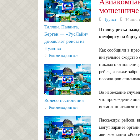
Авиакомпан
мошенничес
Турист
14 мая, 
Таллин, Паланга,
В поясу риска нахо
Берген — «РусЛайн»
комфорту на борту 
добавляет рейсы из
Пулково
Как сообщили в прес
Комментариев нет
визуальное сходство
никакого отношения,
рейсы, а также забро
пассажиров списывают
Во избежание случае
что прохождение онл
Колесо песнопения
возможно исключител
Комментариев нет
Пассажиры рейсов, в
могут заранее органи
авиакомпании «Росси