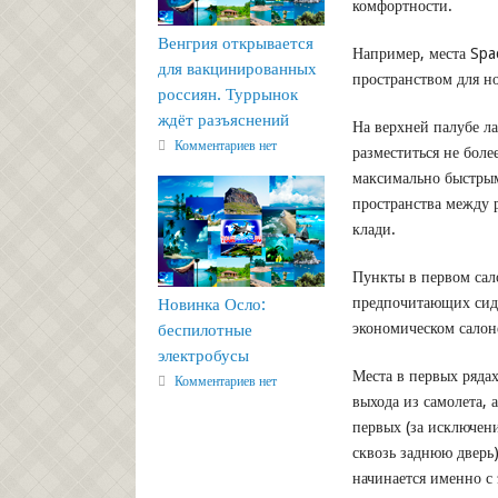
комфортности.
Венгрия открывается
Например, места Spa
для вакцинированных
пространством для но
россиян. Туррынок
ждёт разъяснений
На верхней палубе л
Комментариев нет
разместиться не боле
максимально быстрым
пространства между р
клади.
Пункты в первом сал
предпочитающих сиде
Новинка Осло:
экономическом салон
беспилотные
электробусы
Места в первых ряда
Комментариев нет
выхода из самолета,
первых (за исключени
сквозь заднюю дверь
начинается именно с 