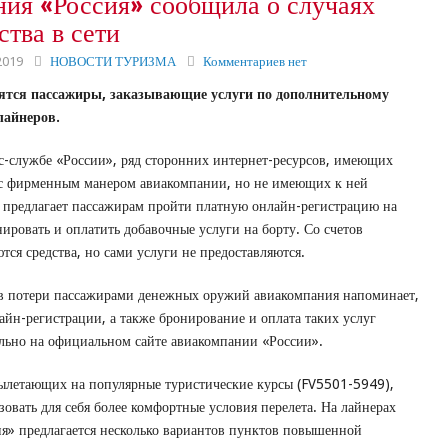
ия «Россия» сообщила о случаях
тва в сети
2019
НОВОСТИ ТУРИЗМА
Комментариев нет
дятся пассажиры, заказывающие услуги по дополнительному
лайнеров.
с-службе «России», ряд сторонних интернет-ресурсов, имеющих
 с фирменным манером авиакомпании, но не имеющих к ней
 предлагает пассажирам пройти платную онлайн-регистрацию на
нировать и оплатить добавочные услуги на борту. Со счетов
ся средства, но сами услуги не предоставляются.
в потери пассажирами денежных оружий авиакомпания напоминает,
айн-регистрации, а также бронирование и оплата таких услуг
ьно на официальном сайте авиакомпании «России».
ылетающих на популярные туристические курсы (FV5501-5949),
зовать для себя более комфортные условия перелета. На лайнерах
я» предлагается несколько вариантов пунктов повышенной