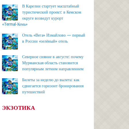
В Карелии стартует масштабный
туристический проект: в Кемском
округе возведут курорт
«Termal‑Кемь»
Отель «Вега» Измайлово — первый
в России «зелёный» отель
Северное сияние в августе: почему
Мурманская область становится
популярным летним направлением
Билеты за неделю до вылета: как
сдвигается горизонт бронирования
путешествий
ЭКЗОТИКА