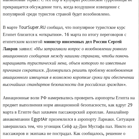
прекращается обсуждение того, когда воздушное извещение с
популярной среди туристов страной будет возобновлено.
В марте TourSuper.RU сообщал, что популярное туристское курс
Египет близится к «открытию». 16 марта по итогу переговоров с
египетским коллегой
министр иноземных дел России Сергей
Лавров
заявил:
«Мы затрагивали вопрос о возобновлении ровного
авиационного сообщения между нашими странами, чтобы помочь
наращивать туристический мена, объем которого по известным
причинам сократился. Договорились решить проблему возобновления
авиационного извещения в возможно короткие сроки при обеспечении
высочайших стандартов безопасности для российских граждан».
Авиационные воли РФ намеревались проверить аэропорты Египта на
предмет выполнения норм авиационной безопасности, как вдруг 29
марта в Египте был захвачен пассажирский аэроплан. Авиалайнер
авиакомпании EgyptAir приземлился в аэропорту Ларнаки. Ситуация
завершилась тем, что угонщик Сейф ад-Дин Мустафа пал. Никто из
пассажиров и экипажа не пострадал. Как сообщалось, решение о