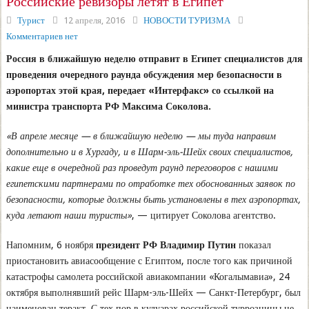
Российские ревизоры летят в Египет
Турист
12 апреля, 2016
НОВОСТИ ТУРИЗМА
Комментариев нет
Россия в ближайшую неделю отправит в Египет специалистов для
проведения очередного раунда обсуждения мер безопасности в
аэропортах этой края, передает «Интерфакс» со ссылкой на
министра транспорта РФ Максима Соколова.
«В апреле месяце — в ближайшую неделю — мы туда направим
дополнительно и в Хургаду, и в Шарм-эль-Шейх своих специалистов,
какие еще в очередной раз проведут раунд переговоров с нашими
египетскими партнерами по отработке тех обоснованных заявок по
безопасности, которые должны быть установлены в тех аэропортах,
куда летают наши туристы»
, — цитирует Соколова агентство.
Напомним, 6 ноября
президент РФ Владимир Путин
показал
приостановить авиасообщение с Египтом, после того как причиной
катастрофы самолета российской авиакомпании «Когалымавиа», 24
октября выполнявший рейс Шарм-эль-Шейх — Санкт-Петербург, был
наименован теракт. С тех пор в кулуарах российской туррозницы не