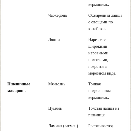
вермишель.
Чаохэфэнь
Обжаренная лапша
с овощами по-
китайски.
Лянпи
Нарезается
широкими
неровными
полосками,
подается в
морозном виде.
Пшеничные
Мяньсянь
Тонкая
макароны
подсоленная
вермишель.
Цумянь
Толстая лапша из
пшеницы
Ламиан (лагман)
Растягивается,