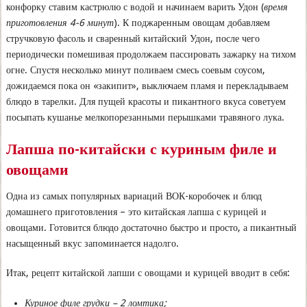
конфорку ставим кастрюлю с водой и начинаем варить Удон (
время
приготовления 4-6 минут
). К поджаренным овощам добавляем
стручковую фасоль и сваренный китайский Удон, после чего
периодически помешивая продолжаем пассировать зажарку на тихом
огне. Спустя несколько минут поливаем смесь соевым соусом,
дожидаемся пока он «закипит», выключаем пламя и перекладываем
блюдо в тарелки. Для пущей красоты и пикантного вкуса советуем
посыпать кушанье мелкопорезанными перышками травяного лука.
Лапша по-китайски с куриным филе и
овощами
Одна из самых популярных вариаций ВОК-коробочек и блюд
домашнего приготовления – это китайская лапша с курицей и
овощами. Готовится блюдо достаточно быстро и просто, а пикантный
насыщенный вкус запоминается надолго.
Итак, рецепт китайской лапши с овощами и курицей вводит в себя:
Куриное филе
грудки – 2 ломтика;