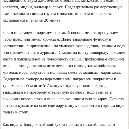
насыщенного вкуса желательно, чтобы в состав коктейля входили
креветки, мидии, кальмар и спрут. Предварительно размороженную
смесь заливаем соевым соусом с лимонным соком и оставляем
настаиваться в течение 20 минут.
За это пора моем и нарезаем соломкой овощи, чеснок пропускаем
через пресс или мелко кромсаем. Далее завариваем фунчозу в
соответствии с приведенной на упаковке руководством, сливаем воду
и оставляем лапшу в дуршлаге. Ставим на плиту сковороду, накаляем
масло и выкладываем на поверхность овощи. Прожариваем овощной
микс на посредственном огне несколько минут, затем добавляем
коктейль морепродуктов и поливаем смесь оставшимся маринадом.
Содержимое сковороды перемешиваем, накрываем покрышкой и
тушим на слабом огне 5-7 минут. Спустя указанное время,
закидываем на сковороду отваренную фунчозу, поливаем ее 2
ложками соевого соуса и вновь перемешиваем всю зажарку. Остается
вынести кушанье на огне еще пару минут, после чего в горячем виде
подать к столу.
Как видать, блюда китайской кухни просты и незатейливы, зато