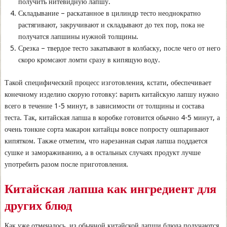
получить нитевидную лапшу.
Складывание – раскатанное в цилиндр тесто неоднократно
растягивают, закручивают и складывают до тех пор, пока не
получатся лапшины нужной толщины.
Срезка – твердое тесто закатывают в колбаску, после чего от него
скоро кромсают ломти сразу в кипящую воду.
Такой специфический процесс изготовления, кстати, обеспечивает
конечному изделию скорую готовку: варить китайскую лапшу нужно
всего в течение 1-5 минут, в зависимости от толщины и состава
теста. Так, китайская лапша в коробке готовится обычно 4-5 минут, а
очень тонкие сорта макарон китайцы вовсе попросту ошпаривают
кипятком. Также отметим, что нарезанная сырая лапша поддается
сушке и замораживанию, а в остальных случаях продукт лучше
употребить разом после приготовления.
Китайская лапша как ингредиент для
других блюд
Как уже отмечалось, из обычной китайской лапши блюда получаются