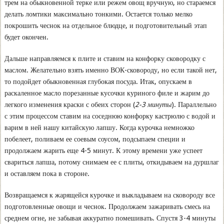
трем на обыкновенной терке или режем овощ вручную, но стараемся
делать ломтики максимально тонкими. Остается только мелко
покрошить чеснок на отдельное блюдце, и подготовительный этап
будет окончен.
Дальше направляемся к плите и ставим на конфорку сковородку с
маслом. Желательно взять именно ВОК-сковороду, но если такой нет,
то подойдет обыкновенная глубокая посуда. Итак, опускаем в
раскаленное масло порезанные кусочки куриного филе и жарим до
легкого изменения краски с обеих сторон (
2-3 минуты
). Параллельно
с этим процессом ставим на соседнюю конфорку кастрюлю с водой и
варим в ней нашу китайскую лапшу. Когда курочка немножко
побелеет, поливаем ее соевым соусом, подсыпаем специи и
продолжаем жарить еще 4-5 минут. К этому времени уже успеет
свариться лапша, потому снимаем ее с плиты, откидываем на дуршлаг
и оставляем пока в стороне.
Возвращаемся к жарящейся курочке и выкладываем на сковороду все
подготовленные овощи и чеснок. Продолжаем зажаривать смесь на
среднем огне, не забывая аккуратно помешивать. Спустя 3-4 минуты