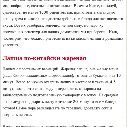
многообразные, вкусные и питательные. В самом Китае, пожалуй,
существует не менее 1000 рецептов, как приготовить китайскую
лапшу дома и какие ингредиенты добавить в блюдо для насыщенного
вкуса. Все их разобрать, конечно, не под силу, но парочку
популярных рецептур для наших домохозяек мы приберегли. Итак,
посмотрим, что можно приготовить из китайской лапши в домашних
условиях.
Лапша по-китайски жареная
Начнем с простеньких вариаций. Жареная лапша, она же чау-мейн
(
лишь без дополнительных ингредиентов
), готовится буквально за 10
минут. Всего-то нужно отварить лапшу в кастрюле в течение 4-5
минут, после чего слить воду и переложить макароны на
заблаговременно подготовленную сковороду с маслом. На среднем
огне следует поджарить пасту в течение 2-3 минут и все – блюдо
готово! Самое пора раскладывать по тарелкам, добавлять соус и
подавать на стол.
Настолько прост рецепт готовки жареной китайской лапши, что