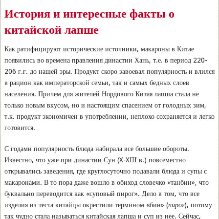
История и интересные факты о
китайской лапше
Как ратифицируют исторические источники, макароны в Китае
появились во времена правления династии Хань, т.е. в период 220-
206 г.г. до нашей эры. Продукт скоро завоевал популярность и влился
в рацион как императорской семьи, так и самых бедных слоев
населения. Причем для жителей Нордового Китая лапша стала не
только новым вкусом, но и настоящим спасением от голодных зим,
т.к. продукт экономичен в употреблении, неплохо сохраняется и легко
готовится.
С годами популярность блюда набирала все большие обороты.
Известно, что уже при династии Сун (X-XIII в.) повсеместно
открывались заведения, где круглосуточно подавали блюда и супы с
макаронами. В то пора даже вошло в обиход словечко «танбин», что
буквально переводится как «суповый пирог». Дело в том, что все
изделия из теста китайцы окрестили термином «бин» (
пирог
), потому
так чудно стала называться китайская лапша и суп из нее. Сейчас,