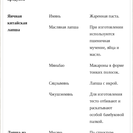
Яичная
Имянь
Жаренная паста.
китайская
Масляная лапша
При изготовлении
лапша
используются
пшеничная
мучение, яйца и
масло.
Мяньбао
Макароны в форме
тонких полосок.
Сяцзымянь
Лапша с икрой.
Чжушэнмянь
Для изготовления
тесто отбивают и
раскатывают
особой бамбуковой
палкой.
Лапша из
Мисянь
По структуре