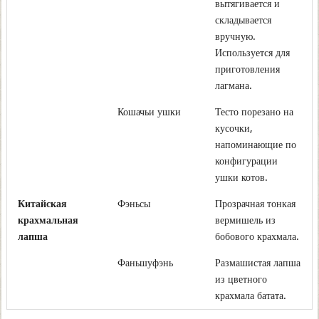
вытягивается и
складывается
вручную.
Используется для
приготовления
лагмана.
Кошачьи ушки
Тесто порезано на
кусочки,
напоминающие по
конфигурации
ушки котов.
Китайская
Фэньсы
Прозрачная тонкая
крахмальная
вермишель из
лапша
бобового крахмала.
Фаньшуфэнь
Размашистая лапша
из цветного
крахмала батата.