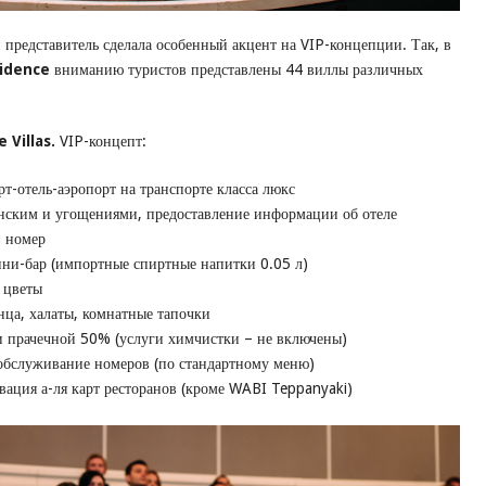
 представитель сделала особенный акцент на VIP-концепции. Так, в
sidence
вниманию туристов представлены 44 виллы различных
 Villas.
VIP-концепт:
т-отель-аэропорт на транспорте класса люкс
нским и угощениями, предоставление информации об отеле
в номер
и-бар (импортные спиртные напитки 0.05 л)
 цветы
ца, халаты, комнатные тапочки
и прачечной 50% (услуги химчистки – не включены)
 обслуживание номеров (по стандартному меню)
вация а-ля карт ресторанов (кроме WABI Teppanyaki)