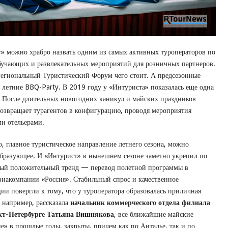
 можно храбро назвать одним из самых активных туроператоров по
бучающих и развлекательных мероприятий для розничных партнеров.
егиональный Туристический Форум чего стоит. А предсезонные
и летние BBQ-Party. В 2019 году у «Интуриста» показалась еще одна
. После длительных новогодних каникул и майских праздников
возвращает турагентов в конфигурацию, проводя мероприятия
ми отельерами.
, главное туристическое направление летнего сезона, можно
образующее. И «Интурист» в нынешнем сезоне заметно укрепил по
ный положительный тренд — перевод полетной программы в
виакомпании «Россия». Стабильный спрос и качественное
ии повергли к тому, что у туроператора образовалась приличная
, например, рассказала
начальник коммерческого отдела филиала
кт-Петербурге Татьяна Вишнякова
, все ближайшие майские
е» в прошлые годы, закрыты, причем как по Анталье, так и по