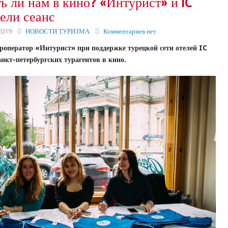
ь ли нам в кино? «Интурист» и IC
вели сеанс
2019
НОВОСТИ ТУРИЗМА
Комментариев нет
уроператор «Интурист» при поддержке турецкой сети отелей IC
анкт-петербургских турагентов в кино.