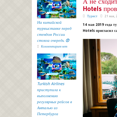
А не сходит
Hotels про
Турист
21 мая, 
На китайской
14 мая 2019 года т
турвыставке перед
Hotels пригласил с
стендом России
стояла очередь 😨
Комментариев нет
Turkish Airlines
приступила к
выполнению
регулярных рейсов в
Анталью из
Петербурга