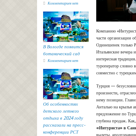
Комментариев нет
Компанию «Интурист»
части организации о
Одинешенек только Р
В Вологде появится
Итальянские вечера 
ботанический сад
интересная традиция
Комментариев нет
туроператор словно 
совместно с турецки
Турция — безусловно
произнести, отрасле
нему позиции. Глав
Об особенностях
Анталью на крылья а
детского летнего
предложение по Турц
отдыха в 2024 году
глубина продаж. Как
рассказали на пресс-
«Интуриста» в Сан
конференции РСТ
вылеты, «подгоравши