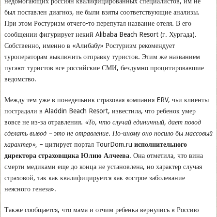
недомогающих россиян квалифицированных специалистов, им не
был поставлен диагноз, не были взяты соответствующие анализы.
При этом Ростуризм отчего-то перепутал название отеля. В его
сообщении фигурирует некий Alibaba Beach Resort (г. Хургада).
Собственно, именно в «Алибабу» Ростуризм рекомендует
туроператорам выключить отправку туристов. Этим же названием
пугают туристов все российские СМИ, бездумно процитировавшие
ведомство.
Между тем уже в понедельник страховая компания ERV, чьи клиенты
пострадали в Aladdin Beach Resort, известила, что ребенок умер
вовсе не из-за отравления.
«То, что случай единичный, дает повод
сделать вывод – это не отравление. По-иному оно носило бы массовый
характер»
, – цитирует портал TourDom.ru
исполнительного
директора страховщика Юлию Алчеева
. Она отметила, что вина
смерти медиками еще до конца не установлена, но характер случая
страховой, так как квалифицируется как «острое заболевание
неясного генеза».
Также сообщается, что мама и отчим ребенка вернулись в Россию