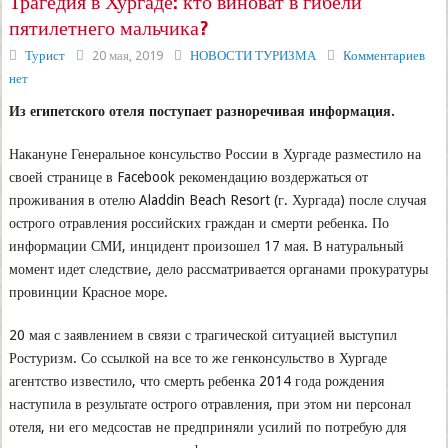
Трагедия в Хургаде: кто виноват в гибели
пятилетнего мальчика?
Турист
20 мая, 2019
НОВОСТИ ТУРИЗМА
Комментариев
нет
Из египетского отеля поступает разноречивая информация.
Накануне Генеральное консульство России в Хургаде разместило на
своей странице в Facebook рекомендацию воздержаться от
проживания в отелю Aladdin Beach Resort (г. Хургада) после случая
острого отравления российских граждан и смерти ребенка. По
информации СМИ, инцидент произошел 17 мая. В натуральный
момент идет следствие, дело рассматривается органами прокуратуры
провинции Красное море.
20 мая с заявлением в связи с трагической ситуацией выступил
Ростуризм. Со ссылкой на все то же генконсульство в Хургаде
агентство известило, что смерть ребенка 2014 года рождения
наступила в результате острого отравления, при этом ни персонал
отеля, ни его медсостав не предприняли усилий по потребую для