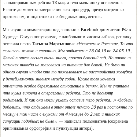
запланированным рейсом 18 мая, а тело мальчишку оставлено в
Египте до момента завершения всех процедур, предусмотренных
протоколом, и подготовки необходимых документов.
Мы изучили комментарии под записью в Facebook дипмиссии РФ в
Хургаде. Самую популярную, с наибольшим числом лайков, реплику
оставила некто
Татьяна Мартьянова
:
«Уважаемые Россияне. То что
случилось жутко и страшно. Мы отдыхаем с 26.04.19 по 24.05.19 .
Детей в отеле весьма очень много, просто детский сад. Но никто из
мамочек никогда не жаловался на питание для детей. Не было ни
одного случая чтобы кто то пожаловался на расстройства желудка
у детей,мамочки знаемся между собой. Кроме того хочется
отметить особое бережливое отношение к детям. Мы не считаем
что кухня виновна в отвравлении ребенка. Это не досмотр
родителей. И как они могли уехать оставив тело ребенка…» «Забыли
добавить, что отдыхаем в этом отеле немало 30 раз и постоянно по
месяцу в том числе с внуками от 4 месяцев до 2 лет и никаких
ситуаций подобных не было»
, — написала пользователь (сохранена
оригинальная орфография и пунктуация автора).