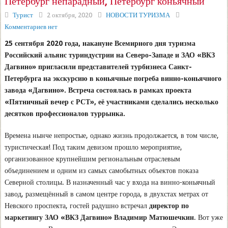
Петербург непарадный, Петербург коньячный
Турист
2 октября, 2020
НОВОСТИ ТУРИЗМА
Комментариев нет
25 сентября 2020 года, накануне Всемирного дня туризма
Российский альянс туриндустрии на Северо-Западе и ЗАО «ВКЗ
Дагвино» пригласили представителей турбизнеса Санкт-
Петербурга на экскурсию в коньячные погреба винно-коньячного
завода «Дагвино». Встреча состоялась в рамках проекта
«Пятничный вечер с РСТ», её участниками сделались несколько
десятков профессионалов туррынка.
Времена нынче непростые, однако жизнь продолжается, в том числе,
туристическая! Под таким девизом прошло мероприятие,
организованное крупнейшим региональным отраслевым
объединением и одним из самых самобытных объектов показа
Северной столицы. В назначенный час у входа на винно-коньячный
завод, размещённый в самом центре города, в двухстах метрах от
Невского проспекта, гостей радушно встречал
директор по
маркетингу ЗАО «ВКЗ Дагвино» Владимир Матюшечкин
. Вот уже