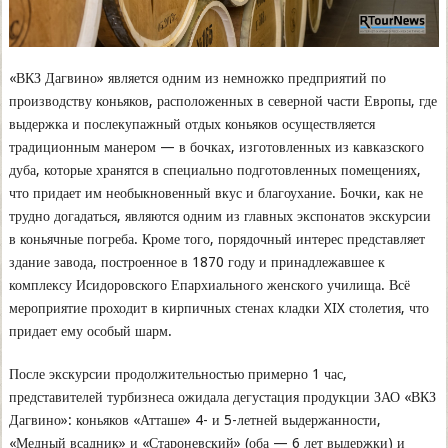
«ВКЗ Дагвино» является одним из немножко предприятий по
производству коньяков, расположенных в северной части Европы, где
выдержка и послекупажный отдых коньяков осуществляется
традиционным манером — в бочках, изготовленных из кавказского
дуба, которые хранятся в специально подготовленных помещениях,
что придает им необыкновенный вкус и благоухание. Бочки, как не
трудно догадаться, являются одним из главных экспонатов экскурсии
в коньячные погреба. Кроме того, порядочный интерес представляет
здание завода, построенное в 1870 году и принадлежавшее к
комплексу Исидоровского Епархиального женского училища. Всё
мероприятие проходит в кирпичных стенах кладки XIX столетия, что
придает ему особый шарм.
После экскурсии продолжительностью примерно 1 час,
представителей турбизнеса ожидала дегустация продукции ЗАО «ВКЗ
Дагвино»: коньяков «Атташе» 4- и 5-летней выдержанности,
«Медный всадник» и «Староневский» (оба — 6 лет выдержки) и