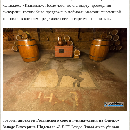
кальвадоса «Кальвиль». После чего, по стандарту проведения
экскурсии, гостям было предложено побывать магазин фирменной
торговли, в котором представлен весь ассортимент напитков.
Говорит
директор Российского союза туриндустрии на Северо-
Западе Екатерина Шадская
:
«В РСТ Северо-Запад вечно уделяли