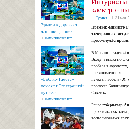
Интуристы 
электронны
Турист
21 мая, 
Эрмитаж дорожает
Премьер-министр Р
для иностранцев
электронных виз дл
Комментариев нет
пресс-служба прави
В Калининградской об
Въезд и выезд по эл
пробела в аэропорту,
постановление вошли
«Библио-Глобус»
пункты пробела (8);
поможет Электронной
пропуска Калинингра
путевке
Советск.
Комментариев нет
Ранее
губернатор А
правительства, элек
воспользоваться граж