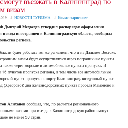
смогут въезжать в Калининград по
м визам
2019
НОВОСТИ ТУРИЗМА
Комментариев нет
Ф Дмитрий Медведев утвердил распорядок оформления
я въезда иностранцев в Калининградскую область, сообщила
тельства региона.
ласти будет работать тот же регламент, что и на Дальнем Востоке.
ектронным визам будет осуществляться через пограничные пункты
 а также через морские и автомобильные пункты пропуска. В
 16 пунктов пропуска региона, в том числе все автомобильные
 морской пункт пропуска в порту Калининград; воздушный пункт
д (Храброво); два железнодорожных пункта пробела Мамоново и
нтон Алиханов
сообщал, что, по расчетам регионального
тронными визами при въезде в Калининградскую район смогут
дане не менее 50 стран.