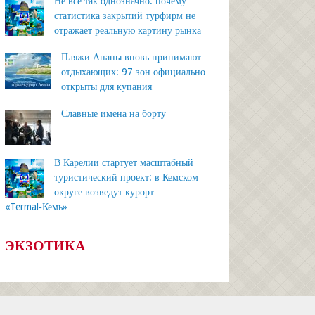
Не всё так однозначно: почему
статистика закрытий турфирм не
отражает реальную картину рынка
Пляжи Анапы вновь принимают
отдыхающих: 97 зон официально
открыты для купания
Славные имена на борту
В Карелии стартует масштабный
туристический проект: в Кемском
округе возведут курорт
«Termal‑Кемь»
ЭКЗОТИКА